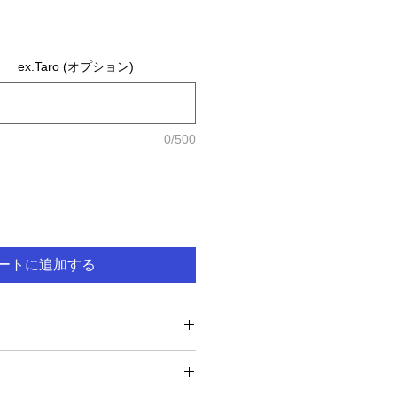
x.Taro (オプション)
0/500
ートに追加する
てください。サイズ、素材、取扱説
徴やおすすめのポイントなどを説明